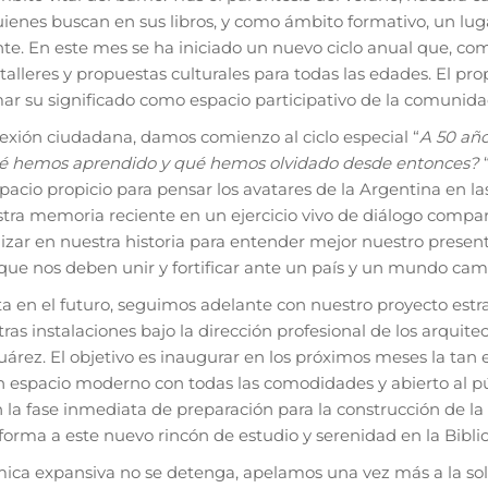
enes buscan en sus libros, y como ámbito formativo, un lug
te. En este mes se ha iniciado un nuevo ciclo anual que, como
 talleres y propuestas culturales para todas las edades. El p
mar su significado como espacio participativo de la comunida
exión ciudadana, damos comienzo al ciclo especial “
A 50 año
ué hemos aprendido y qué hemos olvidado desde entonces?
“
pacio propicio para pensar los avatares de la Argentina en la
ra memoria reciente en un ejercicio vivo de diálogo compar
izar en nuestra historia para entender mejor nuestro presente
que nos deben unir y fortificar ante un país y un mundo camb
a en el futuro, seguimos adelante con nuestro proyecto estr
as instalaciones bajo la dirección profesional de los arquite
uárez. El objetivo es inaugurar en los próximos meses la tan
 un espacio moderno con todas las comodidades y abierto al p
la fase inmediata de preparación para la construcción de la
forma a este nuevo rincón de estudio y serenidad en la Bibli
ica expansiva no se detenga, apelamos una vez más a la sol