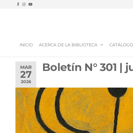
ASOCIACIÓN
Es una
entidad
VECINAL Y
civil
autónoma
INICIO
ACERCA DE LA BIBLIOTECA
CATÁLOG
BIBLIOTECA
sin fines
de lucro
POPULAR
Boletín N° 301 |
MAR
CORNELIO
27
SAAVEDRA
2026