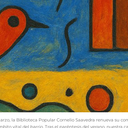
arzo, la Biblioteca Popular Cornelio Saavedra renueva su 
mbito vital del barrio. Tras el paréntesis del verano, nuestra