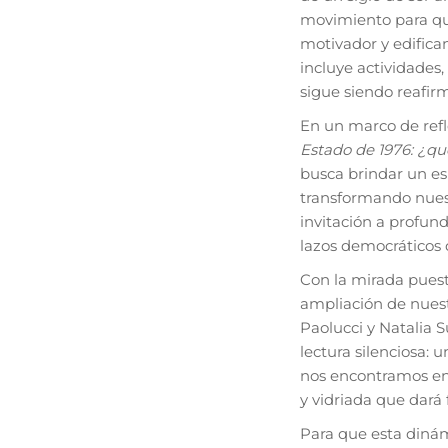
movimiento para qui
motivador y edifican
incluye actividades,
sigue siendo reafir
En un marco de refl
Estado de 1976: ¿q
busca brindar un es
transformando nuest
invitación a profund
lazos democráticos 
Con la mirada puest
ampliación de nuestr
Paolucci y Natalia S
lectura silenciosa:
nos encontramos en 
y vidriada que dará 
Para que esta dinám