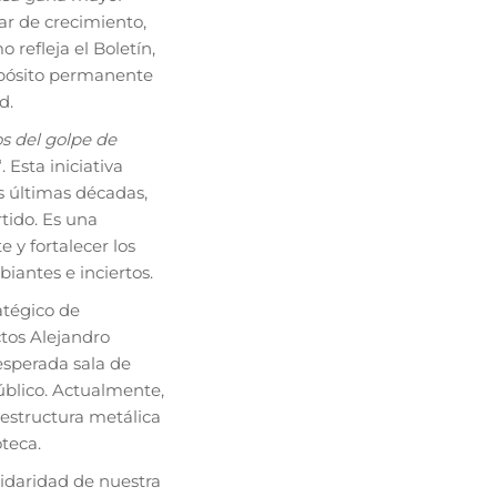
ar de crecimiento,
 refleja el Boletín,
ropósito permanente
d.
s del golpe de
. Esta iniciativa
s últimas décadas,
tido. Es una
 y fortalecer los
iantes e inciertos.
atégico de
ctos Alejandro
 esperada sala de
úblico. Actualmente,
 estructura metálica
oteca.
idaridad de nuestra