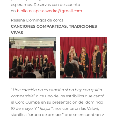
esperamos. Reservas con descuento
en
bibliotecapcsaavedra@gmail.com
Reseña Domingos de coros
CANCIONES COMPARTIDAS, TRADICIONES
VIVAS
“
Una canción no es canción si no hay con quién
compartirla
” dice uno de los estribillos que cantó
el Coro Cumpa en su presentación del domingo
10 de mayo. Y “
klapa
“, nos contaron las Valovi,
significa “grupo de amigos” que se encuentran y